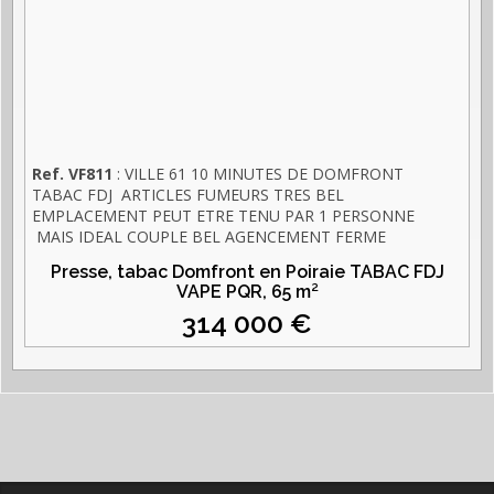
Ref. VF811
: VILLE 61 10 MINUTES DE DOMFRONT
TABAC FDJ ARTICLES FUMEURS TRES BEL
EMPLACEMENT PEUT ETRE TENU PAR 1 PERSONNE
MAIS IDEAL COUPLE BEL AGENCEMENT FERME
DIMANCHE ET JOURS FERIES 5 SEMAINES DE CONGES
Presse, tabac Domfront en Poiraie TABAC FDJ
LOYER 835 € EBE 86000 € COMMISSIONS TOTALES
VAPE PQR,
65 m²
127000 € DONT TABAC 80 000 € PAS DE RAYON PRESSE
314 000 €
RARE SUR LE MARCHE