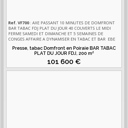
Ref. VF700
: AXE PASSANT 10 MINUTES DE DOMFRONT
BAR TABAC FDJ PLAT DU JOUR 40 COUVERTS LE MIDI
FERME SAMEDI ET DIMANCHE ET 5 SEMAINES DE
CONGES AFFAIRE A DYNAMISER EN TABAC ET BAR EBE
ACTUELLE 40 000 € AVEC 1 SALARIEE A TEMPS PARTIEL
Presse, tabac Domfront en Poiraie BAR TABAC
AIDE DE CUISINE VENTE CAUSE RETRAITE
PLAT DU JOUR FDJ,
200 m²
101 600 €