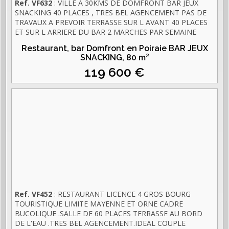
Ref. VF632
: VILLE A 30KMS DE DOMFRONT BAR JEUX
SNACKING 40 PLACES , TRES BEL AGENCEMENT PAS DE
TRAVAUX A PREVOIR TERRASSE SUR L AVANT 40 PLACES
ET SUR L ARRIERE DU BAR 2 MARCHES PAR SEMAINE
POSSIBILITE AMMENAGER UNE CUISINE POUR FAIRE DE
Restaurant, bar Domfront en Poiraie BAR JEUX
LA BRASSERIE AFFAIRE A SAISIR
SNACKING,
80 m²
119 600 €
Ref. VF452
: RESTAURANT LICENCE 4 GROS BOURG
TOURISTIQUE LIMITE MAYENNE ET ORNE CADRE
BUCOLIQUE .SALLE DE 60 PLACES TERRASSE AU BORD
DE L'EAU .TRES BEL AGENCEMENT.IDEAL COUPLE