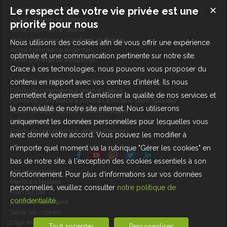
Le respect de votre vie privée est une
✕
Achat commerce Caen
Achat commerce Alençon
priorité pour nous
Achat commerce Lisieux
Achat commerce Domfront en Poiraie
Nous utilisons des cookies afin de vous offrir une expérience
Achat commerce Argentan
optimale et une communication pertinente sur notre site.
Achat commerce Avranches
Grace à ces technologies, nous pouvons vous proposer du
Fonds de commerce à vendre Caen
contenu en rapport avec vos centres d'intérêt. Ils nous
Fonds de commerce à vendre Lisieux
permettent également d'améliorer la qualité de nos services et
Fonds de commerce à vendre La Rivière-Saint-Sauveur
la convivialité de notre site internet. Nous utiliserons
Fonds de commerce à vendre Touques
Fonds de commerce à vendre Vire Normandie
uniquement les données personnelles pour lesquelles vous
Fonds de commerce à vendre Alençon
avez donné votre accord. Vous pouvez les modifier à
n'importe quel moment via la rubrique "Gérer les cookies" en
bas de notre site, à l'exception des cookies essentiels à son
Nos Honoraires
fonctionnement. Pour plus d'informations sur vos données
Mentions légales
personnelles, veuillez consulter
notre politique de
Plan du site
confidentialité
.
Espace propriétaire
Gérer les cookies
Logiciel de transaction
Tout accepter
Personnaliser