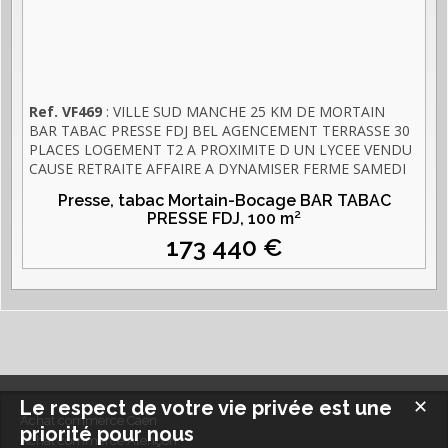
Ref. VF469
: VILLE SUD MANCHE 25 KM DE MORTAIN
BAR TABAC PRESSE FDJ BEL AGENCEMENT TERRASSE 30
PLACES LOGEMENT T2 A PROXIMITE D UN LYCEE VENDU
CAUSE RETRAITE AFFAIRE A DYNAMISER FERME SAMEDI
APRES MIDI ET DIMANCHE ACHAT MURS ET FONDS
Presse, tabac Mortain-Bocage BAR TABAC
CONTACTER T. LECHERBONNIER TEL 06 19 48 31 69
PRESSE FDJ,
100 m²
173 440 €
Le respect de votre vie privée est une
✕
Achat commerce Caen
priorité pour nous
Achat commerce Alençon