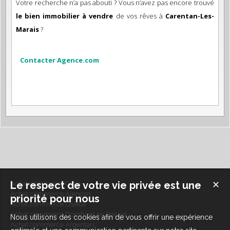
Votre recherche n’a pas abouti ? Vous n’avez pas encore trouvé
le bien immobilier à vendre
de vos rêves à
Carentan-Les-
Marais
?
Contacter Agence.com
Le respect de votre vie privée est une
✕
Achat commerce Caen
Achat commerce Alençon
priorité pour nous
Achat commerce Lisieux
Achat commerce Domfront en Poiraie
Nous utilisons des cookies afin de vous offrir une expérience
Achat commerce Argentan