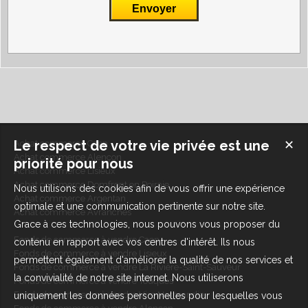
Le respect de votre vie privée est une
✕
Achat commerce Caen
Achat commerce Alençon
priorité pour nous
Achat commerce Lisieux
Achat commerce Domfront en Poiraie
Nous utilisons des cookies afin de vous offrir une expérience
Achat commerce Argentan
optimale et une communication pertinente sur notre site.
Achat commerce Avranches
Grace à ces technologies, nous pouvons vous proposer du
Fonds de commerce à vendre Caen
contenu en rapport avec vos centres d'intérêt. Ils nous
Fonds de commerce à vendre Lisieux
permettent également d'améliorer la qualité de nos services et
Fonds de commerce à vendre La Rivière-Saint-Sauveur
la convivialité de notre site internet. Nous utiliserons
Fonds de commerce à vendre Touques
Fonds de commerce à vendre Vire Normandie
uniquement les données personnelles pour lesquelles vous