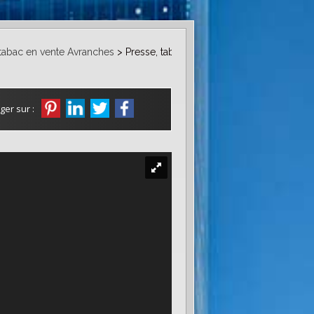
 tabac en vente Avranches
> Presse, tabac VF743
ger sur :