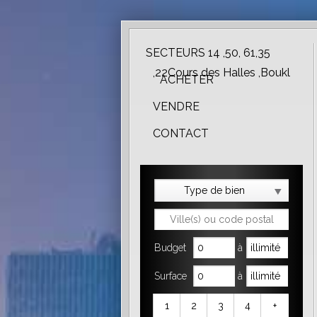
SECTEURS 14 ,50, 61,35
,22Cours des Halles ,Boukl
ACHETER
VENDRE
CONTACT
Type de bien
Budget
à
Surface
à
1
2
3
4
+