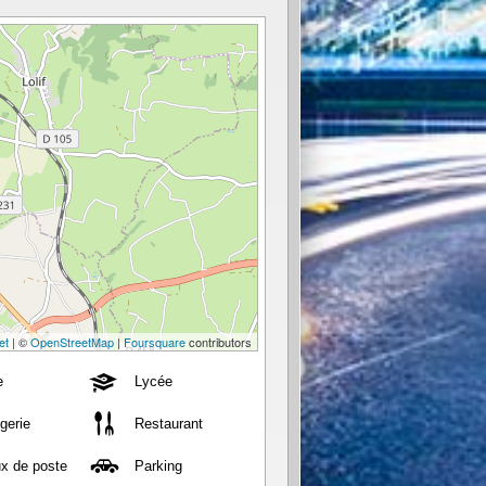
et
| ©
OpenStreetMap
|
Foursquare
contributors
e
Lycée
gerie
Restaurant
x de poste
Parking