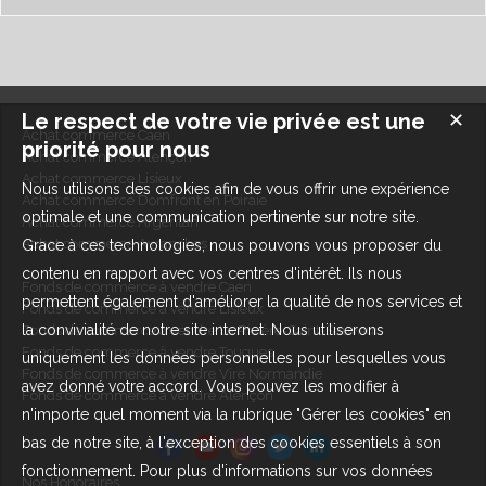
Le respect de votre vie privée est une
✕
Achat commerce Caen
priorité pour nous
Achat commerce Alençon
Achat commerce Lisieux
Nous utilisons des cookies afin de vous offrir une expérience
Achat commerce Domfront en Poiraie
optimale et une communication pertinente sur notre site.
Achat commerce Argentan
Achat commerce Avranches
Grace à ces technologies, nous pouvons vous proposer du
contenu en rapport avec vos centres d'intérêt. Ils nous
Fonds de commerce à vendre Caen
permettent également d'améliorer la qualité de nos services et
Fonds de commerce à vendre Lisieux
la convivialité de notre site internet. Nous utiliserons
Fonds de commerce à vendre La Rivière-Saint-Sauveur
Fonds de commerce à vendre Touques
uniquement les données personnelles pour lesquelles vous
Fonds de commerce à vendre Vire Normandie
avez donné votre accord. Vous pouvez les modifier à
Fonds de commerce à vendre Alençon
n'importe quel moment via la rubrique "Gérer les cookies" en
bas de notre site, à l'exception des cookies essentiels à son
fonctionnement. Pour plus d'informations sur vos données
Nos Honoraires