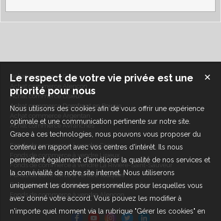
Le respect de votre vie privée est une
✕
Achat commerce Caen
Achat commerce Alençon
priorité pour nous
Achat commerce Lisieux
Achat commerce Domfront en Poiraie
Nous utilisons des cookies afin de vous offrir une expérience
Achat commerce Argentan
optimale et une communication pertinente sur notre site.
Achat commerce Avranches
Grace à ces technologies, nous pouvons vous proposer du
Fonds de commerce à vendre Caen
contenu en rapport avec vos centres d'intérêt. Ils nous
Fonds de commerce à vendre Lisieux
permettent également d'améliorer la qualité de nos services et
Fonds de commerce à vendre La Rivière-Saint-Sauveur
la convivialité de notre site internet. Nous utiliserons
Fonds de commerce à vendre Touques
Fonds de commerce à vendre Vire Normandie
uniquement les données personnelles pour lesquelles vous
Fonds de commerce à vendre Alençon
avez donné votre accord. Vous pouvez les modifier à
n'importe quel moment via la rubrique "Gérer les cookies" en